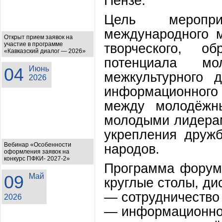
Пензе.
Цель меропри
международного м
Открыт прием заявок на
участие в программе
творческого, обр
«Кавказский диалог — 2026»
потенциала мо
04
Июнь
межкультурного 
2026
информационного
между молодёжн
молодыми лидера
укрепления друж
Вебинар «Особенности
народов.
оформления заявок на
конкурс ПФКИ- 2027-2»
Программа форума
09
Май
круглые столы, д
— сотрудничество
2026
— информационное