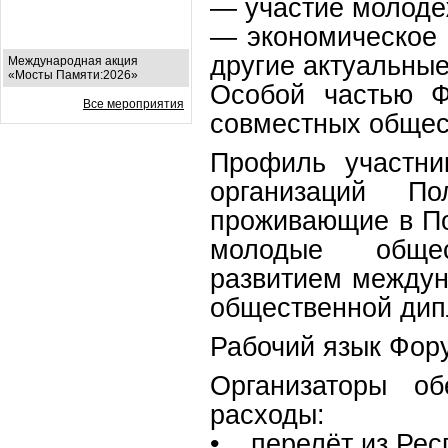
— участие молодё
— экономическое 
другие актуальные
Международная акция
«Мосты Памяти:2026»
Особой частью Ф
Все мероприятия
совместных общес
Профиль участни
организаций По
проживающие в По
молодые общес
развитием междун
общественной дипл
Рабочий язык Фору
Организаторы о
расходы:
• перелёт из Рес