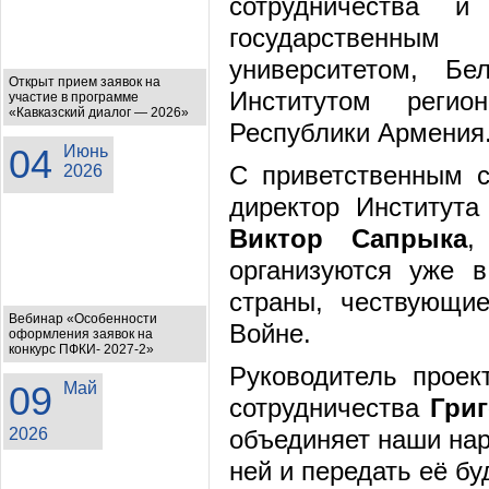
сотрудничества и
государственны
университетом, Бе
Открыт прием заявок на
Институтом регио
участие в программе
«Кавказский диалог — 2026»
Республики Армения
04
Июнь
С приветственным с
2026
директор Института
Виктор Сапрыка
,
организуются уже 
страны, чествующи
Вебинар «Особенности
Войне.
оформления заявок на
конкурс ПФКИ- 2027-2»
Руководитель проек
09
Май
сотрудничества
Гри
2026
объединяет наши нар
ней и передать её б