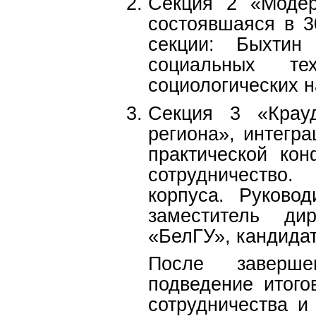
Секция 2 «Модер
состоявшаяся в 3
секции: Быхтин
социальных те
социологических н
Секция 3 «Крауд
региона», интегра
практической ко
сотрудничество
корпуса. Руково
заместитель ди
«БелГУ», кандида
После заверше
подведение итого
сотрудничества и