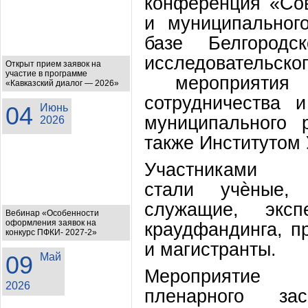
конференция «Сов
и муниципальног
базе Белгородск
исследовательс
Открыт прием заявок на
участие в программе
мероприятия в
«Кавказский диалог — 2026»
сотрудничества 
04
Июнь
муниципального 
2026
также Институтом
Участниками н
стали учѐные, 
служащие, экс
Вебинар «Особенности
оформления заявок на
краудфандинга, п
конкурс ПФКИ- 2027-2»
и магистранты.
09
Май
Меропр
2026
пленарного за