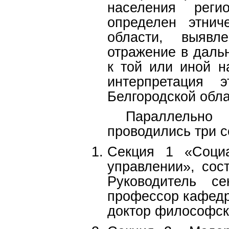
населения рег
определен этнич
области, выявл
отражение в даль
к той или иной н
интерпретация э
Белгородской обла
Параллельно н
проводились три с
Секция 1 «Социа
управлении», сос
Руководитель се
профессор кафедр
доктор философск