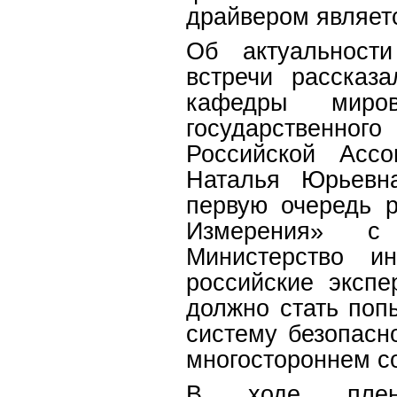
драйвером являет
Об актуальности
встречи расска
кафедры мирово
государственног
Российской Ассо
Наталья Юрьевн
первую очередь 
Измерения» с 
Министерство и
российские эксп
должно стать поп
систему безопасн
многостороннем с
В ходе пленар