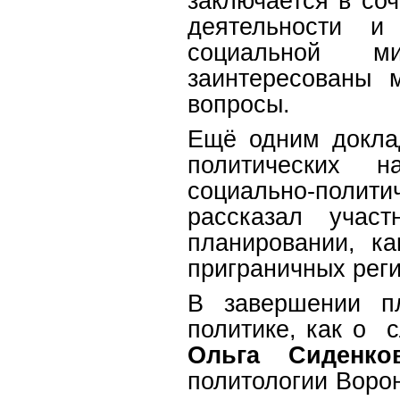
заключается в со
деятельности и
социальной м
заинтересованы 
вопросы.
Ещё одним докла
политических н
социально-полит
рассказал учас
планировании, к
приграничных реги
В завершении пл
политике, как о 
Ольга Сиденко
политологии Ворон