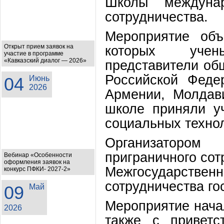
Школы междунар
сотрудничества.
Мероприятие объ
Открыт прием заявок на
которых учен
участие в программе
«Кавказский диалог — 2026»
представители об
Российской Феде
04
Июнь
2026
Армении, Молдав
школе приняли у
социальных техно
Организатором
приграничного сот
Вебинар «Особенности
оформления заявок на
Межгосударст
конкурс ПФКИ- 2027-2»
сотрудничества го
09
Май
Мероприятие нача
2026
также с приветс