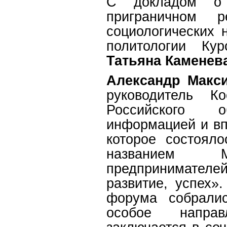
С докладом о б
приграничном р
социологических 
политологии Кур
Татьяна
Каменева
Александр Макс
руководитель Ко
Российского о
информацией и в
которое состоял
названием Ме
предпринимателе
развитие, успех»
форума собрали
особое направ