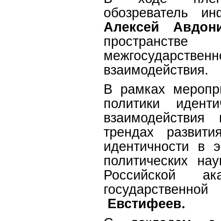
обозреватель ин
Алексей Авдон
пространств
межгосударствен
взаимодействия.
В рамках меропр
политики иденти
взаимодействия 
трендах развит
идентичности в э
политических на
Российской а
государственно
Евстифеев.