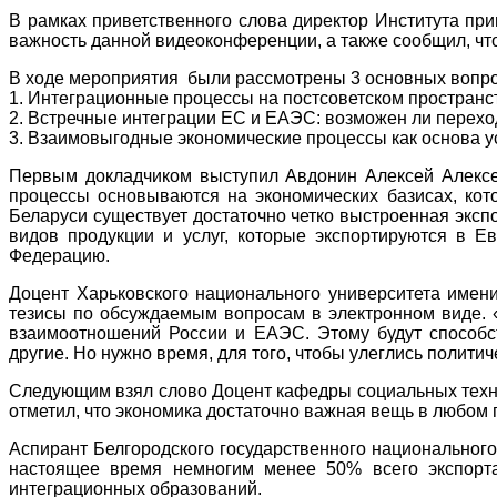
В рамках приветственного слова директор Института пр
важность данной видеоконференции, а также сообщил, чт
В ходе мероприятия были рассмотрены 3 основных 
1. Интеграционные процессы на постсоветском прост
2. Встречные интеграции ЕС и ЕАЭС: возможен ли переход
3. Взаимовыгодные экономические процессы как основа у
Первым докладчиком выступил Авдонин Алексей Алексее
процессы основываются на экономических базисах, кот
Беларуси существует достаточно четко выстроенная эксп
видов продукции и услуг, которые экспортируются в Е
Федерацию.
Доцент Харьковского национального университета имен
тезисы по обсуждаемым вопросам в электронном виде. «
взаимоотношений России и ЕАЭС. Этому будут способст
другие. Но нужно время, для того, чтобы улеглись полит
Следующим взял слово Доцент кафедры социальных технол
отметил, что экономика достаточно важная вещь в любом 
Аспирант Белгородского государственного национальног
настоящее время немногим менее 50% всего экспорта
интеграционных образований.