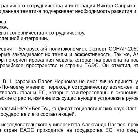
играничного сотрудничества и интеграции Виктор Сапрыка
о данная тематика подчеркивает необходимость развития и
вопроса:
ранстве.
 от соперничества к сотрудничеству.
спешной интеграции.
вич – белорусский политэкономист, эксперт СОНАР-2050
орые закладывают их темпы и эффективность. Так же, А
ортно-ориентированная модель, которая направлена на п
вразийское пространство и страны ЕАЭС. Он отметил, ч
и В.Н. Каразина Павел Черномаз не смог лично принять 
По-моему мнению, переход к сотрудничеству возможен, 
вовать страны ЕС, которые заинтересованы в экономиче
ические страсти, изменились существующие установки в рук
огий НИУ «БелГУ», кандидат социологических наук Олег Б
государстве и его составляющей.
о исследовательского университета Александр Пастюк про
 стран ЕАЭС приходится на государства ЕС, что свиде