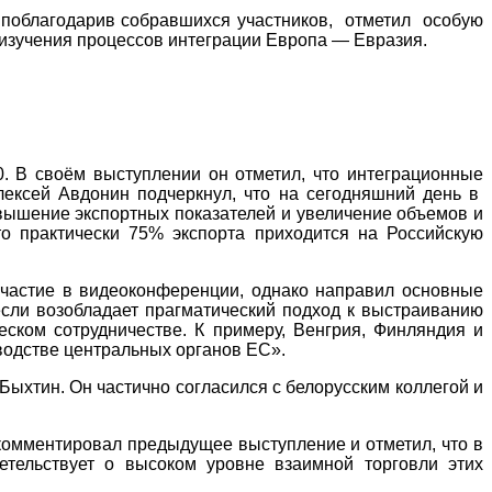
, поблагодарив собравшихся участников, отметил особую
 изучения процессов интеграции Европа — Евразия.
. В своём выступлении он отметил, что интеграционные
лексей Авдонин подчеркнул, что на сегодняшний день в
овышение экспортных показателей и увеличение объемов и
то практически 75% экспорта приходится на Российскую
участие в видеоконференции, однако направил основные
если возобладает прагматический подход к выстраиванию
ском сотрудничестве. К примеру, Венгрия, Финляндия и
оводстве центральных органов ЕС».
ыхтин. Он частично согласился с белорусским коллегой и
комментировал предыдущее выступление и отметил, что в
тельствует о высоком уровне взаимной торговли этих