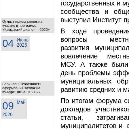
государственных и м
сообщества и обще
выступил Институт п
Открыт прием заявок на
участие в программе
В ходе проведени
«Кавказский диалог — 2026»
вопросы местн
04
Июнь
2026
развития муниципа
вовлечение мест
МСУ. А также были
день проблемы эффе
муниципальных обр
Вебинар «Особенности
равитию средних и м
оформления заявок на
конкурс ПФКИ- 2027-2»
По итогам форума с
09
Май
докладов участник
2026
статьи, затраги
муниципалитетов и а