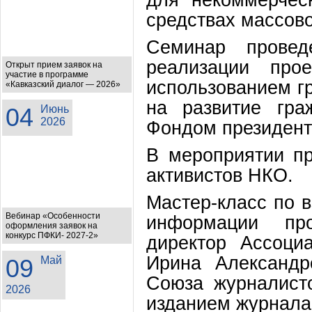
средствах массов
Семинар прове
реализации про
Открыт прием заявок на
участие в программе
использованием г
«Кавказский диалог — 2026»
на развитие гра
04
Июнь
2026
Фондом президентс
В мероприятии пр
активистов НКО.
Мастер-класс по 
Вебинар «Особенности
информации пр
оформления заявок на
конкурс ПФКИ- 2027-2»
директор Ассоци
Ирина Александр
09
Май
Союза журналист
2026
изданием журнала