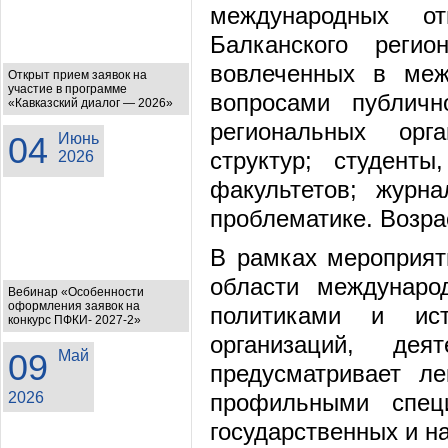
международных от
Балканского регио
вовлеченных в меж
Открыт прием заявок на
участие в программе
вопросами публичн
«Кавказский диалог — 2026»
региональных орг
04
Июнь
структур; студент
2026
факультетов; журн
проблематике. Возрас
В рамках мероприят
области междунаро
Вебинар «Особенности
оформления заявок на
политиками и ист
конкурс ПФКИ- 2027-2»
организаций, де
09
Май
предусматривает ле
2026
профильными спец
государственных и н