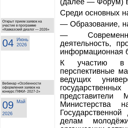
(далее — Форум)
Среди основных н
Открыт прием заявок на
— Образование, на
участие в программе
«Кавказский диалог — 2026»
— Современно
04
Июнь
деятельность, пр
2026
информационная бе
К участию в 
перспективные ма
ведущих универ
Вебинар «Особенности
государственны
оформления заявок на
конкурс ПФКИ- 2027-2»
представители 
09
Май
Министерства 
Государственной
2026
делам молодёжи