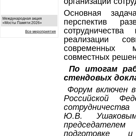
организации сотру
Основная задач
Международная акция
перспектив раз
«Мосты Памяти:2026»
сотрудничества
Все мероприятия
реализации со
современных м
совместных решен
По итогам ра
стендовых докл
Форум включен 
Российской Фед
сотрудничеств
Ю.В. Ушаковы
председателем
подготовке и