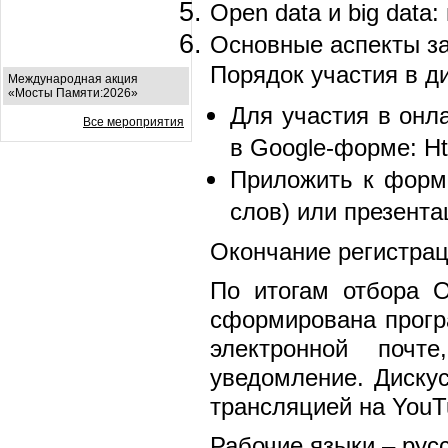
Open data и big data
Основные аспекты з
Порядок участия в д
Международная акция
«Мосты Памяти:2026»
Для участия в онл
Все мероприятия
в Google-форме:
H
Приложить к форм
слов) или презента
Окончание регистрац
По итогам отбора О
сформирована прогр
электронной почт
уведомление. Диску
трансляцией на YouT
Рабочие языки – русс