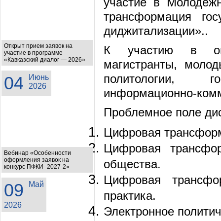
участие в Молодёж
трансформация гос
диджитализации»..
Открыт прием заявок на
К участию в онл
участие в программе
«Кавказский диалог — 2026»
магистранты, молод
политологии, го
04
Июнь
2026
информационно-комм
Проблемное поле дис
Цифровая трансформ
Цифровая трансфор
Вебинар «Особенности
оформления заявок на
общества.
конкурс ПФКИ- 2027-2»
Цифровая трансфо
09
Май
практика.
2026
Электронное политич