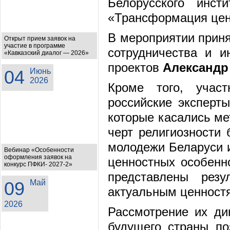
Белорусского инст
«Трансформация цен
В мероприятии приня
Открыт прием заявок на
участие в программе
сотрудничества и 
«Кавказский диалог — 2026»
проектов
Александр
04
Июнь
2026
Кроме того, учас
российские эксперты
которые касались ме
черт религиозности 
молодежи Беларуси и
Вебинар «Особенности
оформления заявок на
ценностных особенн
конкурс ПФКИ- 2027-2»
представлены резу
09
Май
актуальным ценностя
2026
Рассмотрение их ди
будущего страны по