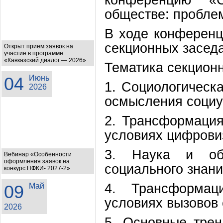
обществе: проблем
В ходе конференц
секционных заседа
Открыт прием заявок на
участие в программе
«Кавказский диалог — 2026»
Тематика секцион
04
Июнь
1. Социологическ
2026
осмысления социу
2. Трансформация
условиях цифрови
3. Наука и обр
Вебинар «Особенности
оформления заявок на
социального знани
конкурс ПФКИ- 2027-2»
4. Трансформаци
09
Май
условиях вызовов
2026
5. Основные трен