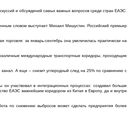
искуссий и обсуждений самых важных вопросов среди стран ЕАЭС.
венным словом выступает Михаил Мишустин. Российский премьер
я торговля: за январь-сентябрь она увеличилась практически на
т различные международные транспортные коридоры, проходящие
й канал. А еще – снизит углеродный след на 25% по сравнению с
ы он участвовал в интеграционных процессах: создавал больше
нство ЕАЭС важнейшим коридором из Китая в Европу, да и внутри
абота по снижению выбросов может сделать предприятия более