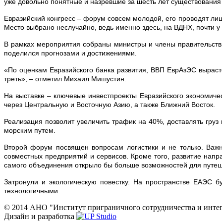
уже довольно понятные и назревшие за шесть лет существования
Евразийский конгресс – форум совсем молодой, его проводят ли
Место выбрано неслучайно, ведь именно здесь, на ВДНХ, почти у 
В рамках мероприятия собраны министры и члены правительств
поделился прогнозами и достижениями.
«По оценкам Евразийского банка развития, ВВП ЕврАзЭС вырасте
треть», – отметил Михаил Мишустин.
На выставке – ключевые инвестпроекты Евразийского экономич
через Центральную и Восточную Азию, а также Ближний Восток.
Реализация позволит увеличить трафик на 40%, доставлять груз
морским путем.
Второй форум посвящен вопросам логистики и не только. Важн
совместных предприятий и сервисов. Кроме того, развитие напр
самого объединения открыло бы больше возможностей для путе
Затронули и экологическую повестку. На пространстве ЕАЭС 
технологичными.
© 2014 АНО "Институт приграничного сотрудничества и инте
Дизайн и разработка