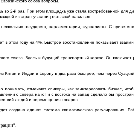
 Евразийского союза вопросы.
шь во 2-й раз. При этом площадка уже стала востребованной для д
каждой из стран-участниц есть свой павильон.
 нескольких государств, парламентарии, журналисты. С приветст
т в этом году на 4%. Быстрое восстановление показывает взаимна
еского союза. Здесь и будущий транспортный каркас. Он включае
 из Китая и Индии в Европу в два раза быстрее, чем через Суэцки
о понимать, отмечают спикеры, как заинтересовать бизнес, чтоб
авлений с севера на юг и с востока на запад сделало бы простра
шествий людей и перемещения товаров.
будет создана единая система климатического регулирования. Р
грации".