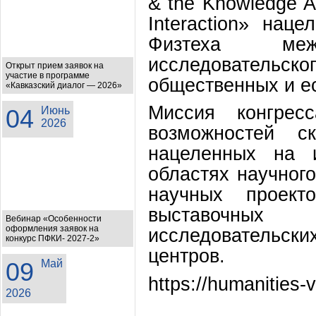
& the Knowledge Ac
Interaction» нац
Физтеха межд
исследовательск
Открыт прием заявок на
участие в программе
общественных и ес
«Кавказский диалог — 2026»
Миссия конгрес
04
Июнь
2026
возможностей ск
нацеленных на и
областях научного
научных проект
выставочных 
Вебинар «Особенности
оформления заявок на
исследовательски
конкурс ПФКИ- 2027-2»
центров.
09
Май
https://humanities-
2026