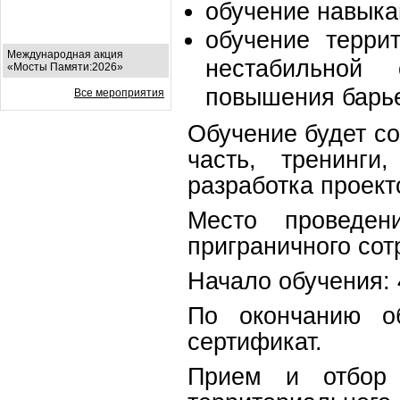
обучение навыка
обучение терри
Международная акция
нестабильной 
«Мосты Памяти:2026»
повышения барье
Все мероприятия
Обучение будет со
часть, тренинги
разработка проект
Место проведени
приграничного сот
Начало обучения: 
По окончанию об
сертификат.
Прием и отбор 