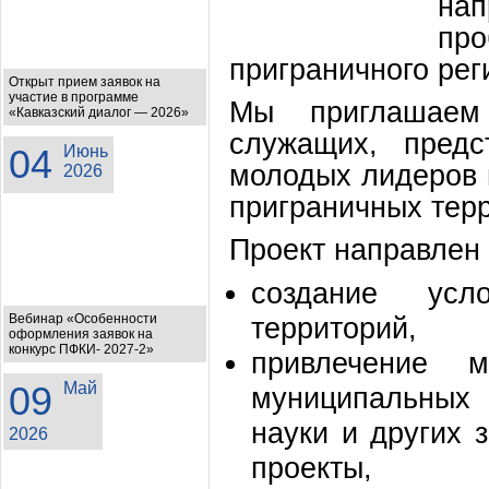
нап
про
приграничного рег
Открыт прием заявок на
участие в программе
Мы приглашаем 
«Кавказский диалог — 2026»
служащих, предс
04
Июнь
молодых лидеров 
2026
приграничных терр
Проект направлен 
создание усл
Вебинар «Особенности
территорий,
оформления заявок на
конкурс ПФКИ- 2027-2»
привлечение 
09
Май
муниципальных
науки и других 
2026
проекты,