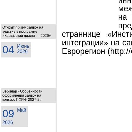
меж
на 
пр
Открыт прием заявок на
участие в программе
страннице «Инст
«Кавказский диалог — 2026»
интеграции» на сайт
04
Июнь
Еврорегион (http://
2026
Вебинар «Особенности
оформления заявок на
конкурс ПФКИ- 2027-2»
09
Май
2026