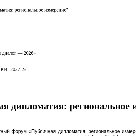
атия: региональное измерение"
й диалог — 2026»
ФКИ- 2027-2»
я дипломатия: региональное 
ртный форум «Публичная дипломатия: региональное изме