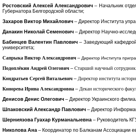
Ростовский
Алексей Александрович
– Начальник отде
Губернатора Белгородской области;
З
ахаров
В
иктор
М
ихайлович
– Директор Института упра
Данакин Николай Семенович
– Директор Научно-исследо
Бабинцев Валентин Павлович
– Заведующий кафедрой 
университета;
Сапрыка Виктор Александрович
–
Директор Института пригра
Подоплёкин Андрей Олегович
–
Старший научный сотрудник 
Кондратьев Сергей Витальевич
–
Директор института истори
Конорева Ирина Александровна
–
Декан исторического факул
Денисов Денис Олегович
– Директор Украинского филиал
Шпаковский Александр Павлович
– Директор Информац
Шерниязова Гуахар Курманалыевна
– Руководитель КГУ
Николова Ана
– Координатор по Балканам Ассоциации ев