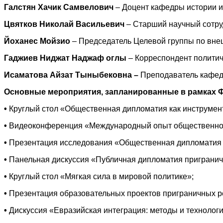
Галстян Хачик Самвелович
– Доцент кафедры истории и 
Цвятков Николай Васильевич
– Cтарший научный сотру
Йоханес Мойзио
– Председатель Целевой группы по вне
Гаджиев Ниджат Наджаф оглы
– Корреспондент политич
Исаматова Айзат Тыныбековна
–
Преподаватель кафед
Основные мероприятия, запланированные в рамках 
•
Круглый стол «Общественная дипломатия как инструмен
•
Видеоконференция «Международный опыт общественной 
•
Презентация исследования «Общественная дипломатия к
•
Панельная дискуссия «Публичная дипломатия пригранич
•
Круглый стол «Мягкая сила в мировой политике»;
•
Презентация образовательных проектов приграничных р
•
Дискуссия «Евразийская интеграция: методы и технолог