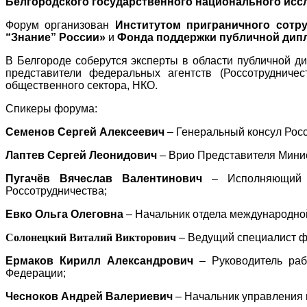
Белгородского государственного национального исс
Форум организован
Институтом приграничного сотру
“Знание” России»
и
Фонда поддержки публичной дипл
В Белгороде соберутся эксперты в области публичной д
представители федеральных агентств (Россотрудничес
общественного сектора, НКО.
Спикеры форума:
Семенов Сергей Алексеевич
– Генеральный консул Росс
Лаптев Сергей Леонидович
– Врио Представителя Минис
Пугачёв Вячеслав Валентинович
– Исполняющий об
Россотрудничества;
Евко Ольга Олеговна
– Начальник отдела международной
Солонецкий Виталий Викторович
– Ведущий специалист фо
Ермаков Кирилл Александрович
– Руководитель раб
Федерации;
Чесноков Андрей Валериевич
– Начальник управления 