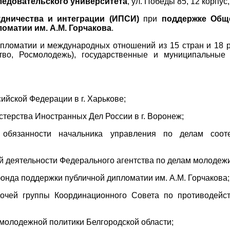
ледовательского университета
, ул. Победы 85, 12 корпус,
дничества и интеграции (ИПСИ)
при
поддержке Общ
оматии им. А.М. Горчакова
.
ипломатии и международных отношений из 15 стран и 18 р
тво, Росмолодежь), государственные и муниципальные
ийской Федерации в г. Харькове;
терства Иностранных Дел России в г. Воронеж;
язанности начальника управления по делам сооте
 деятельности Федерального агентства по делам молодежи
нда поддержки публичной дипломатии им. А.М. Горчакова;
очей группы Координационного Совета по противодейс
молодежной политики Белгородской области;