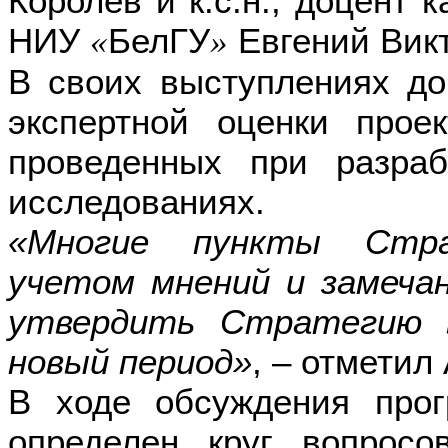
Королев и к.с.н., доцент
НИУ
БелГУ
Евгений Вик
«
»
В своих выступлениях до
экспертной оценки прое
проведенных при разраб
исследованиях.
«Многие пункты Стра
учетом мнений и замеча
утвердить Стратегию 
новый период»
, – отметил
В ходе обсуждения про
определен круг вопросо