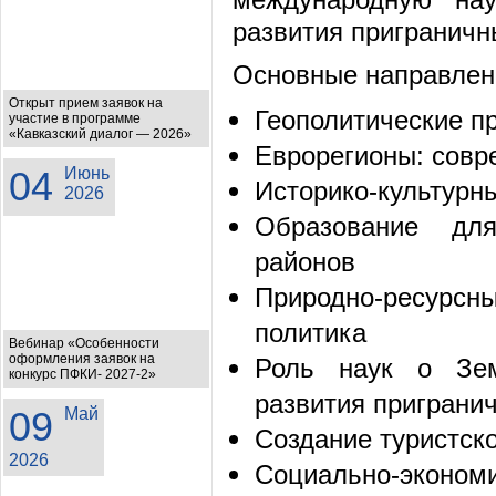
развития приграничн
Основные направлен
Открыт прием заявок на
Геополитические п
участие в программе
«Кавказский диалог — 2026»
Еврорегионы: совр
04
Июнь
Историко-культурн
2026
Образование для
районов
Природно-ресурсн
политика
Вебинар «Особенности
оформления заявок на
Роль наук о Зем
конкурс ПФКИ- 2027-2»
развития приграни
09
Май
Создание туристск
2026
Социально-экономи