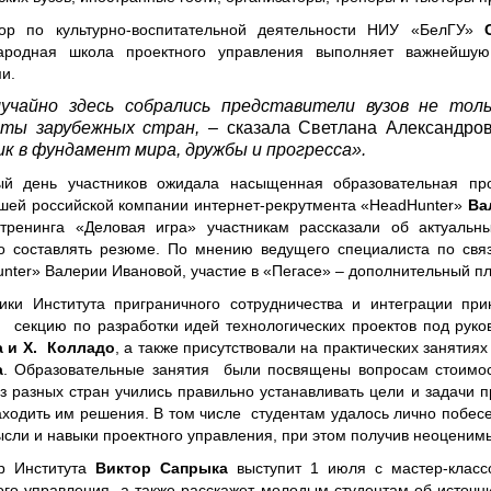
тор по культурно-воспитательной деятельности НИУ «БелГУ»
ародная школа проектного управления выполняет важнейшую
и.
учайно здесь собрались представители вузов не толь
ты зарубежных стран,
– сказала Светлана Александров
ик в фундамент мира, дружбы и прогресса».
ый день участников ожидала насыщенная образовательная пр
шей российской компании интернет-рекрутмента «HeadHunter»
Ва
тренинга «Деловая игра» участникам рассказали об актуальн
о составлять резюме. По мнению ведущего специалиста по свя
nter» Валерии Ивановой, участие в «Пегасе» – дополнительный пл
ики Института приграничного сотрудничества и интеграции пр
 секцию по разработки идей технологических проектов под рук
а и Х. Колладо
, а также присутствовали на практических занятия
а
. Образовательные занятия были посвящены вопросам стоимост
з разных стран учились правильно устанавливать цели и задачи п
аходить им решения. В том числе студентам удалось лично побесе
ысли и навыки проектного управления, при этом получив неоценим
р Института
Виктор Сапрыка
выступит 1 июля с мастер-класс
ого управления, а также расскажет молодым студентам об исто