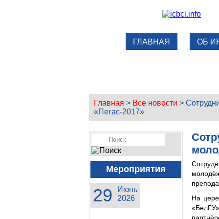
ГЛАВНАЯ
ОБ И
Главная
>
Все новости
>
Сотрудни
«Пегас-2017»
Сотр
моло
Сотрудн
Мероприятия
молодё
препода
29
Июнь
2026
На цере
«БелГУ
партнёр