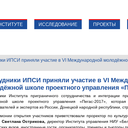
НСТИТУТЕ
ИССЛЕДОВАНИЕ
ПРОЕКТЫ
ки ИПСИ приняли участие в VI Международной молодёжно
удники ИПСИ приняли участие в VI Меж
дёжной школе проектного управления «П
ики Института приграничного сотрудничества и интеграции п
жной школе проектного управления «Пегас-2017», котора
вателей и экспертов из России, Донецкой народной республики, с
монии открытия участников приветствовали проректор по культу
»
Светлана Острикова,
директор Института управления НИУ «Б
ских вузов, иностранные гости, организаторы, тренеры и тьюторы 