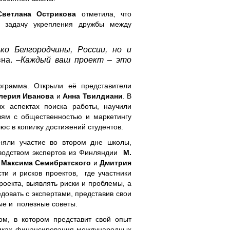
Светлана Острикова
отметила, что
 задачу укрепления дружбы между
ко Белгородчины, России, но и
на. –
Каждый ваш проект – это
ограмма. Открыли её представители
лерия Иванова
и
Анна Твилдиани
. В
ых аспектах поиска работы, научили
зям с общественностью и маркетингу
юс в копилку достижений студентов.
иняли участие во втором дне школы,
оводством экспертов из Финляндии
М.
х
Максима Семибратского
и
Дмитрия
и и рисков проектов, где участники
роекта, выявлять риски и проблемы, а
довать с экспертами, представив свои
ые и полезные советы.
ом, в котором представит свой опыт
чниках финансирования международных