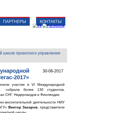
ПАРТНЕРЫ
КОНТАКТЫ
й школе проектного управления
дународной
30-06-2017
егас-2017»
риняли участие в VI Международной
я собрала более 130 студентов,
тран СНГ, Нидерландов и Финляндии.
рно-воспитательной деятельности НИУ
елГУ»
Виктор Захаров
,
представители
проектной школы.