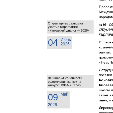
Прорек
Междун
народам
Открыт прием заявок на
«Не сл
участие в программе
студен
«Кавказский диалог — 2026»
кирпич
04
Июнь
В перв
2026
крупней
рамках 
грамотн
«HeadHu
Сотрудн
посетив
Вебинар «Особенности
Коновк
оформления заявок на
Кисеев
конкурс ПФКИ- 2027-2»
школы и
09
Май
также н
идеи, м
2026
Директо
проектн