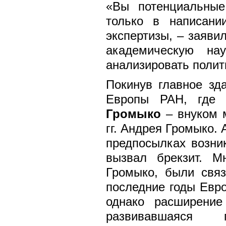
«Вы потенциальные
только в написани
экспертизы, – заяви
академическую на
анализировать полит
Покинув главное зд
Европы РАН, где 
Громыко
– внуком 
гг. Андрея Громыко. 
предпосылках возник
вызвал брекзит. 
Громыко, были связ
последние годы Евро
однако расширение
развивавшаяся