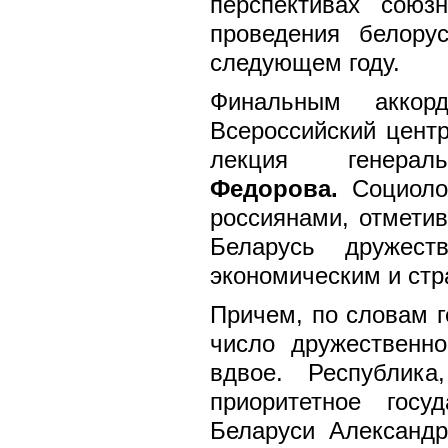
перспективах союз
проведения белору
следующем году.
Финальным аккор
Всероссийский цент
лекция генера
Федорова.
Социолог
россиянами, отметив
Беларусь дружест
экономическим и стр
Причем, по словам 
число дружественн
вдвое. Республик
приоритетное госу
Беларуси Александ