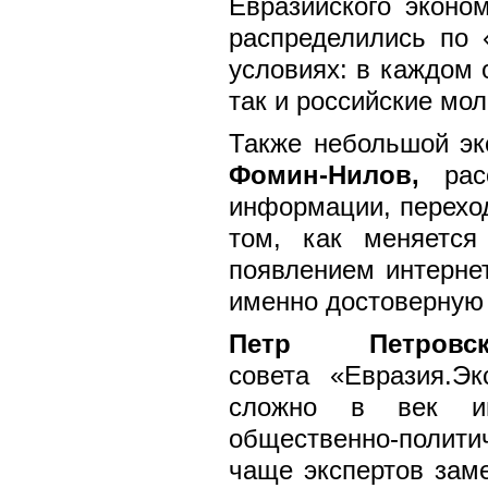
Евразийского эконо
распределились по 
условиях: в каждом 
так и российские мо
Также небольшой эк
Фомин-Нилов,
расс
информации, переход
том, как меняется
появлением интернет
именно достоверную
Петр Петро
совета
«Евразия.Эк
сложно в век ин
общественно-политич
чаще экспертов заме