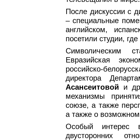
После дискуссии с д
– специальные поме
английском, испан
посетили студии, гд
Символическим с
Евразийская экон
российско-белору
директора Департ
Асансеитовой
и дру
механизмы принят
союзе, а также перс
а также о возможно
Особый интерес 
двусторонних от