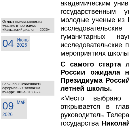
академическим унив
государственным у
молодые ученые из 
Открыт прием заявок на
участие в программе
исследовательские
«Кавказский диалог — 2026»
гуманитарных на
04
Июнь
исследовательские 
2026
мероприятиях школы 
С самого старта 
России ожидала 
Президиума Россий
Вебинар «Особенности
летней школы.
оформления заявок на
конкурс ПФКИ- 2027-2»
«Место выбрано 
09
Май
открывается в гла
руководитель Телер
2026
государства
Никола