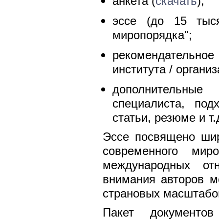
анкета (
скачать
);
эссе (до 15 тыс
миропорядка";
рекомендательно
института / организ
дополнительные
специалиста, под
статьи, резюме и т.д
Эссе посвящено шир
современного мир
международных от
внимания авторов м
страновых масштабо
Пакет документо