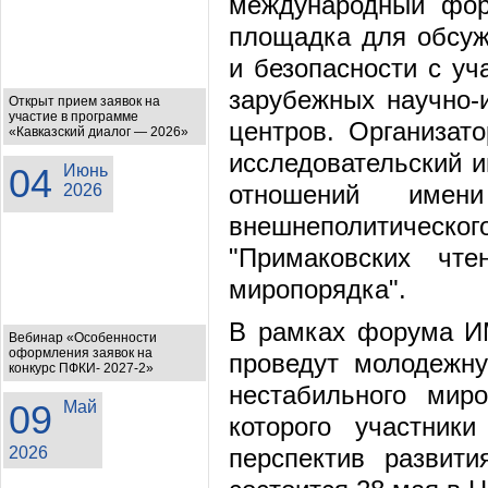
международный фор
площадка для обсуж
и безопасности с уч
зарубежных научно-и
Открыт прием заявок на
участие в программе
центров. Организат
«Кавказский диалог — 2026»
исследовательский 
04
Июнь
отношений име
2026
внешнеполитического
"Примаковских чт
миропорядка".
В рамках форума И
Вебинар «Особенности
оформления заявок на
проведут молодежну
конкурс ПФКИ- 2027-2»
нестабильного мир
09
Май
которого участник
2026
перспектив развит