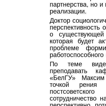
партнерства, но и
реализации.
Доктор социологи
перспективность 
о существующей 
которая будет а
проблеме формир
работоспособного 
По теме видео
преподавать ка
«БелГУ» Максим
точкой рения 
постсоветског
сотрудничество н
перспективно, по