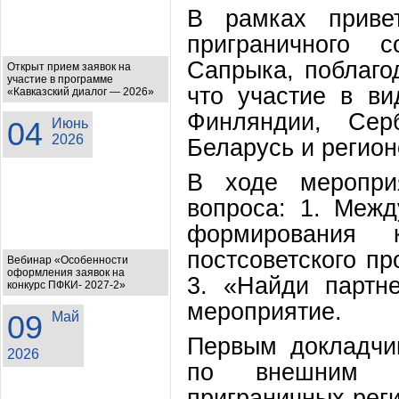
В рамках привет
приграничного с
Сапрыка, поблаго
Открыт прием заявок на
участие в программе
что участие в в
«Кавказский диалог — 2026»
Финляндии, Сер
04
Июнь
2026
Беларусь и регион
В ходе меропри
вопроса: 1. Меж
формирования 
постсоветского пр
Вебинар «Особенности
оформления заявок на
3. «Найди партн
конкурс ПФКИ- 2027-2»
мероприятие.
09
Май
Первым докладчи
2026
по внешним гр
приграничных рег