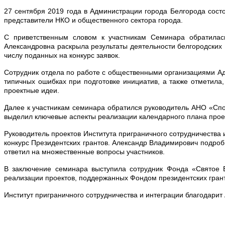
27 сентября 2019 года в Администрации города Белгорода сос
представители НКО и общественного сектора города.
С приветственным словом к участникам Семинара обратилас
Александровна раскрыла результаты деятельности белгородских Н
числу поданных на конкурс заявок.
Сотрудник отдела по работе с общественными организациями Ад
типичных ошибках при подготовке инициатив, а также отметила,
проектные идеи.
Далее к участникам семинара обратился руководитель АНО «Спо
выделил ключевые аспекты реализации календарного плана прое
Руководитель проектов Института приграничного сотрудничества
конкурс Президентских грантов. Александр Владимирович подроб
ответил на множественные вопросы участников.
В заключение семинара выступила сотрудник Фонда «Святое 
реализации проектов, поддержанных Фондом президентских гранто
Институт приграничного сотрудничества и интеграции благодари