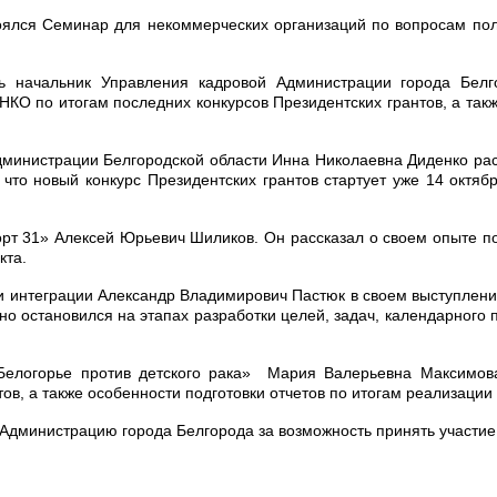
тоялся Семинар для некоммерческих организаций по вопросам по
ь начальник Управления кадровой Администрации города Бел
КО по итогам последних конкурсов Президентских грантов, а также
министрации Белгородской области Инна Николаевна Диденко расск
 что новый конкурс Президентских грантов стартует уже 14 октя
рт 31» Алексей Юрьевич Шиликов. Он рассказал о своем опыте под
кта.
 и интеграции Александр Владимирович Пастюк в своем выступлении
но остановился на этапах разработки целей, задач, календарного
Белогорье против детского рака» Мария Валерьевна Максимова
в, а также особенности подготовки отчетов по итогам реализации 
т Администрацию города Белгорода за возможность принять участие