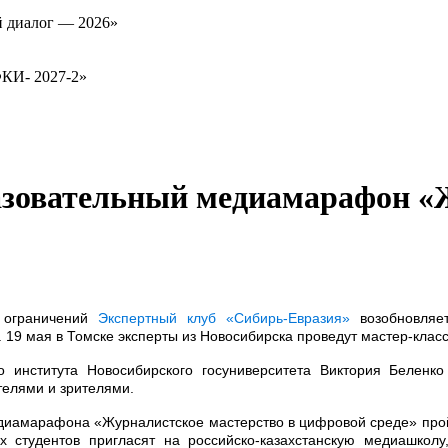
й диалог — 2026»
ФКИ- 2027-2»
азовательный медиамарафон «
 ограничений
Экспертный клуб «Сибирь-Евразия»
возобновляет
19 мая в Томске эксперты из Новосибирска проведут мастер-клас
 института Новосибирского госуниверситета Виктория Беленк
телями и зрителями.
едиамарафона «Журналистское мастерство в цифровой среде» прой
х студентов пригласят на российско-казахстанскую медиашколу