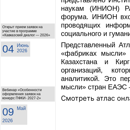
наукам (ИНИОН) РА
форума. ИНИОН вход
проводящих информ
Открыт прием заявок на
участие в программе
социального и гуман
«Кавказский диалог — 2026»
Представленный Ат
04
Июнь
2026
«фабриках мысли» (
Казахстана и Кир
организаций, ко
аналитикой. Это п
мысли» стран ЕАЭС –
Вебинар «Особенности
оформления заявок на
Смотреть атлас он
конкурс ПФКИ- 2027-2»
09
Май
2026