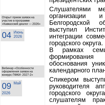
Слушателями ме
организации и 
Открыт прием заявок на
участие в программе
Белгородской о
«Кавказский диалог — 2026»
выступил Инстит
04
Июнь
интеграции совме
2026
городского округа.
В рамках семи
формирования 
обоснования уник
Вебинар «Особенности
календарного пла
оформления заявок на
конкурс ПФКИ- 2027-2»
Спикером выступ
09
Май
руководителя ап
городского окру
2026
слушателям прак