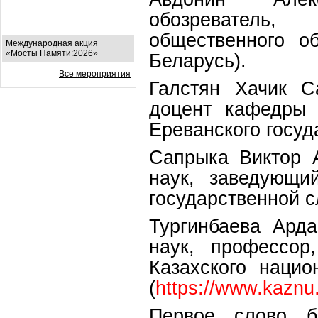
обозреватель, 
общественного о
Международная акция
«Мосты Памяти:2026»
Беларусь).
Все мероприятия
Галстян Хачик С
доцент кафедры 
Ереванского госуд
Сапрыка Виктор А
наук, заведующи
государственной 
Тургинбаева Арда
наук, профессор
Казахского нацио
(
https://www.kaznu
Первое слово б