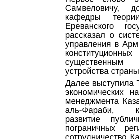
Самвеловичу, д
кафедры теори
Ереванского гос
рассказал о сист
управления в Арм
конституционны
существенным п
устройства страны
Далее выступила 
экономических н
менеджмента Каза
аль-Фараби, 
развитие публи
пограничных рег
сотрудничество К