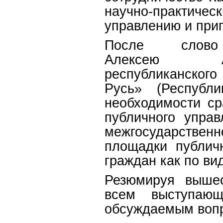
научно-практич
управлению и приг
После слов
Алексею Але
республиканског
Русь» (Республ
необходимости ср
публичного упра
межгосударств
площадки публич
граждан как по ви
Резюмируя вышес
всем выступаю
обсуждаемым вопр