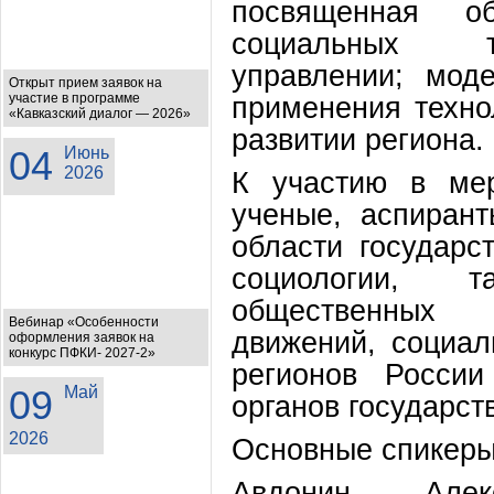
посвященная о
социальных т
управлении; мод
Открыт прием заявок на
участие в программе
применения техно
«Кавказский диалог — 2026»
развитии региона.
04
Июнь
2026
К участию в ме
ученые, аспиран
области государс
социологии, т
общественных 
Вебинар «Особенности
движений, социал
оформления заявок на
конкурс ПФКИ- 2027-2»
регионов России
09
Май
органов государст
2026
Основные спикеры
Авдонин Алек