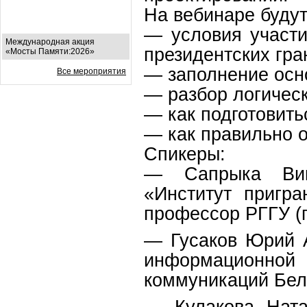
На вебинаре буду
— условия участи
Международная акция
президентских гра
«Мосты Памяти:2026»
— заполнение осно
Все мероприятия
— разбор логическ
— как подготовить
— как правильно о
Спикеры:
— Сапрыка Вик
«Институт пригра
профессор РГГУ (г
— Гусаков Юрий А
информационно
коммуникаций Бел
— Кулакова Ната