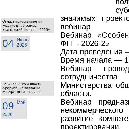
пол
су
значимых проект
Открыт прием заявок на
вебинар.
участие в программе
«Кавказский диалог — 2026»
Вебинар «Особен
04
Июнь
ФПГ- 2026-2»
2026
Дата проведения —
Время начала — 1
Вебинар прово
сотрудничеств
Министерства об
Вебинар «Особенности
оформления заявок на
области.
конкурс ПФКИ- 2027-2»
Вебинар предназ
09
Май
некоммерческог
2026
развитие компет
проектировании.