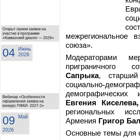
Ев
соц
сос
Открыт прием заявок на
участие в программе
межрегиональное вз
«Кавказский диалог — 2026»
союза».
04
Июнь
2026
Модераторами ме
приграничного 
Сапрыка
, старший
социально-демогр
демографических 
Вебинар «Особенности
Евгения Киселева
оформления заявок на
конкурс ПФКИ- 2027-2»
региональных исс
09
Май
Армения
Григор Ба
2026
Основные темы для 