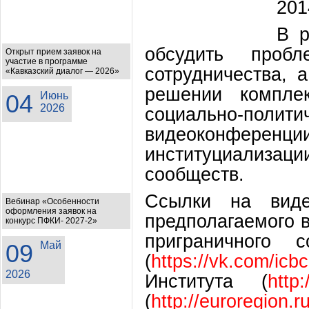
201
В р
обсудить пробл
Открыт прием заявок на
участие в программе
сотрудничества, 
«Кавказский диалог — 2026»
решении компле
04
Июнь
2026
социально-полити
видеоконференции
институциализ
сообществ.
Ссылки на виде
Вебинар «Особенности
оформления заявок на
предполагаемого 
конкурс ПФКИ- 2027-2»
приграничного 
09
Май
(
https://vk.com/icbc
2026
Института (
http:
(
http://euroregion.r